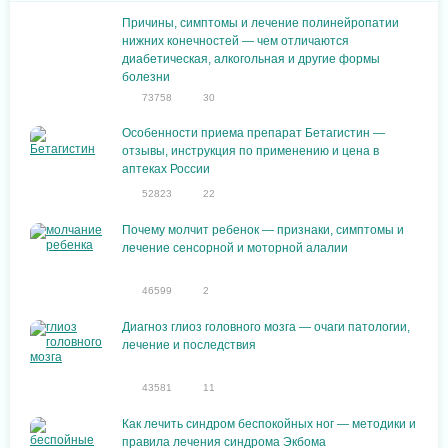
Причины, симптомы и лечение полинейропатии
нижних конечностей — чем отличаются
диабетическая, алкогольная и другие формы
болезни
73758
30
Особенности приема препарат Бетагистин —
отзывы, инструкция по применению и цена в
аптеках России
52823
22
Почему молчит ребенок — признаки, симптомы и
лечение сенсорной и моторной алалии
46599
2
Диагноз глиоз головного мозга — очаги патологии,
лечение и последствия
43581
11
Как лечить синдром беспокойных ног — методики и
правила лечения синдрома Экбома