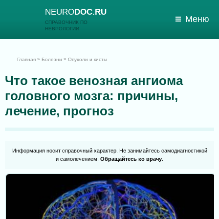
NEURO
DOC.RU
Меню
СПРАВОЧНИК ПО
НЕВРОЛОГИИ
»
»
Главная
Болезни
Опухоли и кисты
Что такое венозная ангиома
головного мозга: причины,
лечение, прогноз
Информация носит справочный характер. Не занимайтесь самодиагностикой
и самолечением.
Обращайтесь ко врачу
.