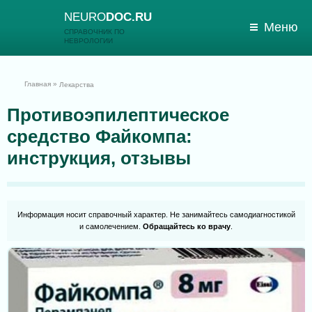
NEURO
DOC.RU
Меню
СПРАВОЧНИК ПО
НЕВРОЛОГИИ
»
Главная
Лекарства
Противоэпилептическое
средство Файкомпа:
инструкция, отзывы
Информация носит справочный характер. Не занимайтесь самодиагностикой
и самолечением.
Обращайтесь ко врачу
.