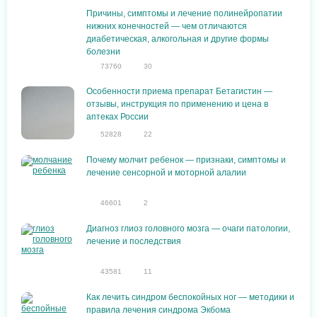
Причины, симптомы и лечение полинейропатии
нижних конечностей — чем отличаются
диабетическая, алкогольная и другие формы
болезни
73760
30
Особенности приема препарат Бетагистин —
отзывы, инструкция по применению и цена в
аптеках России
52828
22
Почему молчит ребенок — признаки, симптомы и
лечение сенсорной и моторной алалии
46601
2
Диагноз глиоз головного мозга — очаги патологии,
лечение и последствия
43581
11
Как лечить синдром беспокойных ног — методики и
правила лечения синдрома Экбома