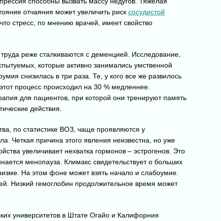
прессия способны вызвать массу недугов. Тяжелая
тояние отчаяния может увеличить риск
сосудистой
 что стресс, по мнению врачей, имеет свойство
о труда реже сталкиваются с деменцией. Исследование,
 испытуемых, которые активно занимались умственной
умия снизилась в три раза. Те, у кого все же развилось
этот процесс происходил на 30 % медленнее.
апия для пациентов, при которой они тренируют память
тические действия.
тва, по статистике ВОЗ, чаще проявляются у
ла. Четкая причина этого явления неизвестна, но уже
ойства увеличивает нехватка гормонов – эстрогенов. Это
инается менопауза. Климакс свидетельствует о больших
изме. На этом фоне может взять начало и слабоумие.
ией. Низкий гемоглобин продолжительное время может
ских университетов в Штате Огайо и Калифорния