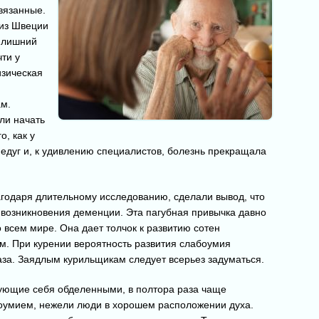
вязанные.
из Швеции
 лишний
ти у
зическая
ам.
ли начать
о, как у
едуг и, к удивлению специалистов, болезнь прекращала
агодаря длительному исследованию, сделали вывод, что
 возникновения деменции. Эта пагубная привычка давно
 всем мире. Она дает толчок к развитию сотен
ем. При курении вероятность развития слабоумия
раза. Заядлым курильщикам следует всерьез задуматься.
вующие себя обделенными, в полтора раза чаще
боумием, нежели люди в хорошем расположении духа.