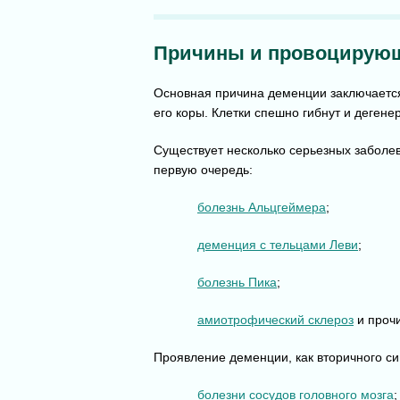
Причины и провоцирующ
Основная причина деменции заключаетс
его коры. Клетки спешно гибнут и дегене
Существует несколько серьезных заболев
первую очередь:
болезнь Альцгеймера
;
деменция с тельцами Леви
;
болезнь Пика
;
амиотрофический склероз
и проч
Проявление деменции, как вторичного с
болезни сосудов головного мозга
;