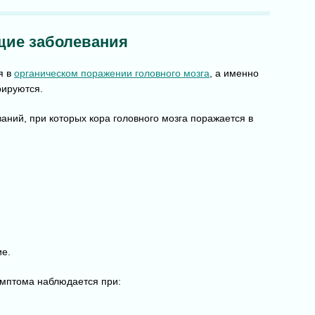
ие заболевания
я в
органическом поражении головного мозга
, а именно
рируются.
аний, при которых кора головного мозга поражается в
ие.
имптома наблюдается при: