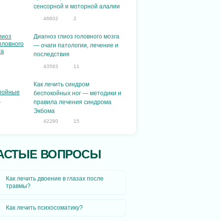
сенсорной и моторной алалии
46602
2
Диагноз глиоз головного мозга
— очаги патологии, лечение и
последствия
43583
11
Как лечить синдром
беспокойных ног — методики и
правила лечения синдрома
Экбома
42280
15
АСТЫЕ ВОПРОСЫ
Как лечить двоение в глазах после
травмы?
Как лечить психосоматику?