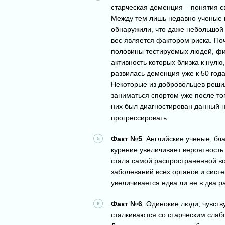
старческая деменция – понятия с
Между тем лишь недавно ученые 
обнаружили, что даже небольшой
вес является фактором риска. Поч
половины тестируемых людей, фи
активность которых близка к нулю,
развилась деменция уже к 50 год
Некоторые из добровольцев реши
заниматься спортом уже после тог
них был диагностирован данный н
прогрессировать.
Факт №5
. Английские ученые, бл
курение увеличивает вероятность
стала самой распространенной во
заболеваний всех органов и сист
увеличивается едва ли не в два 
Факт №6
. Одинокие люди, чувст
сталкиваются со старческим сла