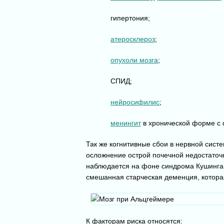
гипертония;
атеросклероз
;
опухоли мозга
;
СПИД;
нейросифилис
;
менингит
в хронической форме с
Так же когнитивные сбои в нервной сист
осложнение острой почечной недостаточ
наблюдается на фоне синдрома Кушинга 
смешанная старческая деменция, котора
К факторам риска относятся: