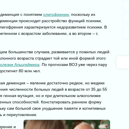
з деменция с понятием
олигофрении
, поскольку их
деменции происходит расстройство функций психики,
лигофрения характеризуется недоразвитием психики. В
етенном с возрастом заболевании, а во втором – с
щем большинстве случаев, развивается у пожилых людей.
лонного возраста страдает той или иной формой этого
олезни Альцгеймера
. По прогнозам ВОЗ уже через пару
достигнет 80 млн.чел.
ая деменция – явление достаточно редкое, но медики
ия численности больных людей в возрасте от 35 до 55
ся генная мутация, но и при длительном алкоголизме
венных способностей. Констатировать раннюю форму
ьку сам больной свое ухудшение памяти и когнитивных
ь и переутомление.
ирение и