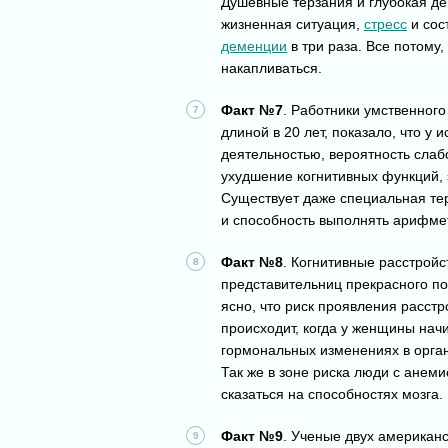
Душевные терзания и глубокая де
жизненная ситуация,
стресс
и сос
деменции
в три раза. Все потому,
накапливаться.
Факт №7
. Работники умственног
длиной в 20 лет, показало, что у
деятельностью, вероятность слабо
ухудшение когнитивных функций, 
Существует даже специальная тер
и способность выполнять арифме
Факт №8
. Когнитивные расстройс
представительниц прекрасного по
ясно, что риск проявления расстр
происходит, когда у женщины нач
гормональных изменениях в орган
Так же в зоне риска люди с анем
сказаться на способностях мозга.
Факт №9
. Ученые двух американ