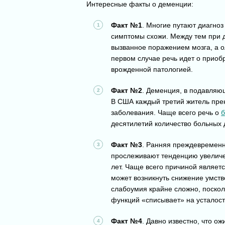
Интересные факты о деменции:
Факт №1
. Многие путают диагно
симптомы схожи. Между тем при 
вызванное поражением мозга, а о
первом случае речь идет о приобр
врожденной патологией.
Факт №2
. Деменция, в подавляю
В США каждый третий житель прек
заболевания. Чаще всего речь о
б
десятилетий количество больных 
Факт №3
. Ранняя преждевременн
прослеживают тенденцию увеличен
лет. Чаще всего причиной являет
может возникнуть снижение умст
слабоумия крайне сложно, поскол
функций «списывает» на усталост
Факт №4
. Давно известно, что ож