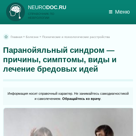
NEURO
DOC.RU
Меню
СПРАВОЧНИК ПО
НЕВРОЛОГИИ
»
»
Главная
Болезни
Психические и психологические расстройства
Паранойяльный синдром —
причины, симптомы, виды и
лечение бредовых идей
Информация носит справочный характер. Не занимайтесь самодиагностикой
и самолечением.
Обращайтесь ко врачу
.