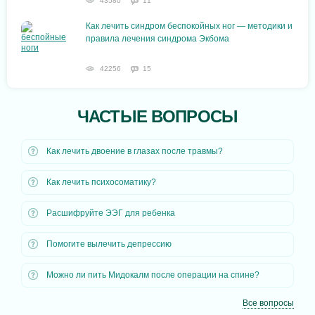
43580
11
Как лечить синдром беспокойных ног — методики и
правила лечения синдрома Экбома
42256
15
ЧАСТЫЕ ВОПРОСЫ
Как лечить двоение в глазах после травмы?
Как лечить психосоматику?
Расшифруйте ЭЭГ для ребенка
Помогите вылечить депрессию
Можно ли пить Мидокалм после операции на спине?
Все вопросы