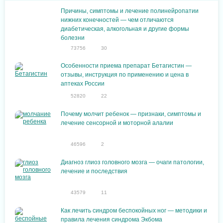
Причины, симптомы и лечение полинейропатии
нижних конечностей — чем отличаются
диабетическая, алкогольная и другие формы
болезни
73756
30
Особенности приема препарат Бетагистин —
отзывы, инструкция по применению и цена в
аптеках России
52820
22
Почему молчит ребенок — признаки, симптомы и
лечение сенсорной и моторной алалии
46596
2
Диагноз глиоз головного мозга — очаги патологии,
лечение и последствия
43579
11
Как лечить синдром беспокойных ног — методики и
правила лечения синдрома Экбома