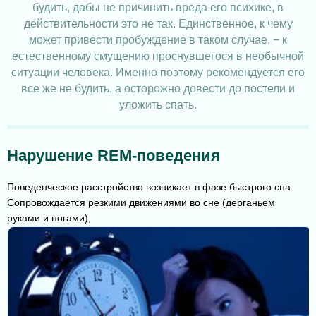
будить, дабы не причинить вреда его психике, в
действительности это не так. Единственное, к чему
может привести пробуждение в таком случае, − к
естественному смущению проснувшегося в необычной
ситуации человека. Именно поэтому рекомендуется его
все же не будить, а осторожно довести до постели и
уложить спать.
Нарушение REM-поведения
Поведенческое расстройство возникает в фазе быстрого сна.
Сопровождается резкими движениями во сне (дерганьем
руками и ногами),