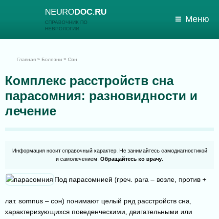
NEURO
DOC.RU
Меню
СПРАВОЧНИК ПО
НЕВРОЛОГИИ
»
»
Главная
Болезни
Сон
Комплекс расстройств сна
парасомния: разновидности и
лечение
Информация носит справочный характер. Не занимайтесь самодиагностикой
и самолечением.
Обращайтесь ко врачу
.
Под парасомнией (греч. para – возле, против +
лат. somnus – сон) понимают целый ряд расстройств сна,
характеризующихся поведенческими, двигательными или