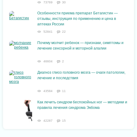
73769
30
Особенности приема препарат Бетагистин —
отзывы, инструкция по применению и цена в
аптеках России
52841
22
Почему молчит ребенок — признаки, симптомы и
лечение сенсорной и моторной алалии
46604
2
Диагноз глиоз головного мозга — очаги патологии,
лечение и последствия
43584
11
Как лечить синдром беспокойных ног — методики и
правила лечения синдрома Экбома
42287
15