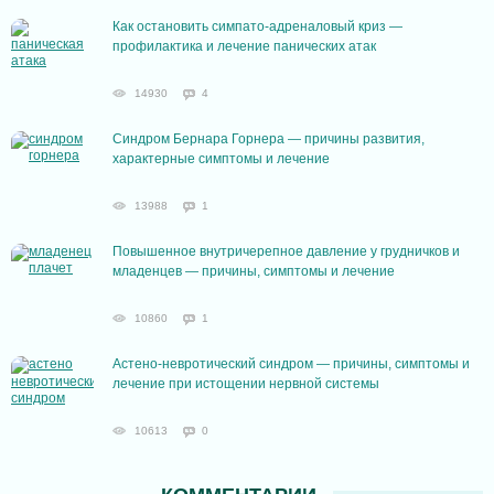
Как остановить симпато-адреналовый криз —
профилактика и лечение панических атак
14930
4
Cиндром Бернара Горнера — причины развития,
характерные симптомы и лечение
13988
1
Повышенное внутричерепное давление у грудничков и
младенцев — причины, симптомы и лечение
10860
1
Астено-невротический синдром — причины, симптомы и
лечение при истощении нервной системы
10613
0