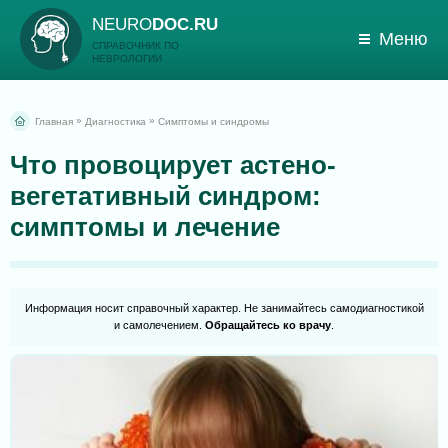
NEURO
DOC.RU
Меню
СПРАВОЧНИК ПО
НЕВРОЛОГИИ
»
»
Главная
Диагностика
Симптомы и синдромы
Что провоцирует астено-
вегетативный синдром:
симптомы и лечение
Информация носит справочный характер. Не занимайтесь самодиагностикой
и самолечением.
Обращайтесь ко врачу
.