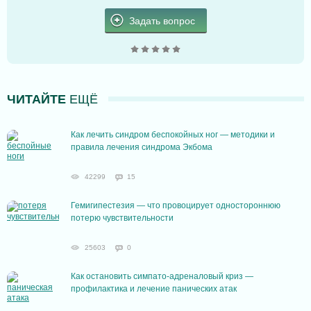
Задать вопрос
ЧИТАЙТЕ
ЕЩЁ
Как лечить синдром беспокойных ног — методики и
правила лечения синдрома Экбома
42299
15
Гемигипестезия — что провоцирует одностороннюю
потерю чувствительности
25603
0
Как остановить симпато-адреналовый криз —
профилактика и лечение панических атак