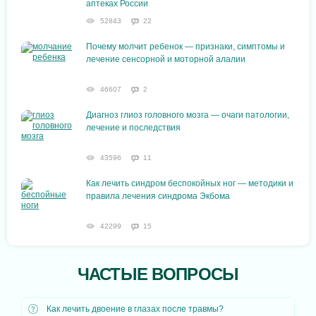
аптеках России
52843
22
Почему молчит ребенок — признаки, симптомы и
лечение сенсорной и моторной алалии
46607
2
Диагноз глиоз головного мозга — очаги патологии,
лечение и последствия
43596
11
Как лечить синдром беспокойных ног — методики и
правила лечения синдрома Экбома
42299
15
ЧАСТЫЕ ВОПРОСЫ
Как лечить двоение в глазах после травмы?