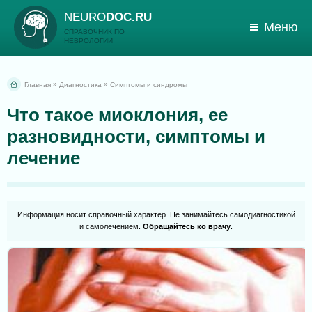
NEURO
DOC.RU
Меню
СПРАВОЧНИК ПО
НЕВРОЛОГИИ
»
»
Главная
Диагностика
Симптомы и синдромы
Что такое миоклония, ее
разновидности, симптомы и
лечение
Информация носит справочный характер. Не занимайтесь самодиагностикой
и самолечением.
Обращайтесь ко врачу
.