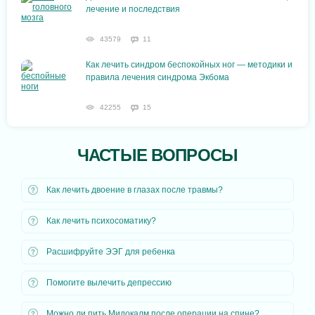
лечение и последствия
43579
11
Как лечить синдром беспокойных ног — методики и
правила лечения синдрома Экбома
42255
15
ЧАСТЫЕ ВОПРОСЫ
Как лечить двоение в глазах после травмы?
Как лечить психосоматику?
Расшифруйте ЭЭГ для ребенка
Помогите вылечить депрессию
Можно ли пить Мидокалм после операции на спине?