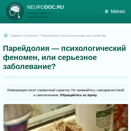
NEURO
DOC.RU
Меню
СПРАВОЧНИК ПО
НЕВРОЛОГИИ
»
»
Главная
Болезни
Психические и психологические расстройства
Парейдолия — психологический
феномен, или серьезное
заболевание?
Информация носит справочный характер. Не занимайтесь самодиагностикой
и самолечением.
Обращайтесь ко врачу
.