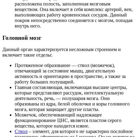
расположена полость, заполненная мозговым
веществом. Она включает в себя комплекс артерий, вен,
выполняющих работу кровеносных сосудов. Данный
покров непосредственно соединяется с мозгом, попадая
внутрь него.
Головной мозг
Данный орган характеризуется несложным строением и
включает такие отделы:
Протяженное образование — ствол (мозжечок),
отвечающий за состояние мышц, двигательную
активность и ориентацию в пространстве, а также за
работу больших полушарий.
Главная составляющая, включающая высшие центры,
которые представляют рассудок, интеллектуальную
деятельность, речь, — полушария мозга. Они
образованы из ядра, белой оболочки и коры головного
мозга, которая защищает другие пласты.
Мозжечок, обеспечивающий надлежащее
функционирование ЦНС, является пластом серого
вещества, которое находится извне.
Ствол
– элемент, для которого не характерно послойное
разделение, сформирован из 1 массива. Он не делится на