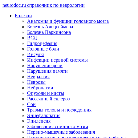
neuro
doc.ru
справочник по неврологии
Болезни
Анатомия и функции головного мозга
Болезнь Альцгеймера
Болезнь Паркинсона
ВСД
Гидроцефалия
Головные боли
Инсульт
Инфекции нервной системы
Нарушение речи
Нарушения памяти
Невралгия
Неврозы
Нейропатии
Опухоли и кисты
Рассеянный склероз
Сон
Травмы головы и последствия
Энцефалопатия
Эпилепсия
Заболевания спинного мозга
Нервно-мышечные заболевания
Психические и психологические расстройства