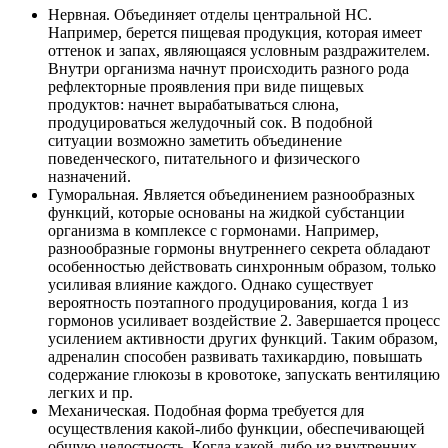
Нервная. Объединяет отделы центральной НС.
Например, берется пищевая продукция, которая имеет
оттенок и запах, являющаяся условным раздражителем.
Внутри организма начнут происходить разного рода
рефлекторные проявления при виде пищевых
продуктов: начнет вырабатываться слюна,
продуцироваться желудочный сок. В подобной
ситуации возможно заметить объединение
поведенческого, питательного и физического
назначений.
Гуморальная. Является объединением разнообразных
функций, которые основаны на жидкой субстанции
организма в комплексе с гормонами. Например,
разнообразные гормоны внутреннего секрета обладают
особенностью действовать синхронным образом, только
усиливая влияние каждого. Однако существует
вероятность поэтапного продуцирования, когда 1 из
гормонов усиливает воздействие 2. Завершается процесс
усилением активности других функций. Таким образом,
адреналин способен развивать тахикардию, повышать
содержание глюкозы в кровотоке, запускать вентиляцию
легких и пр.
Механическая. Подобная форма требуется для
осуществления какой-либо функции, обеспечивающей
общую целостность. Когда какой-либо из внутренних