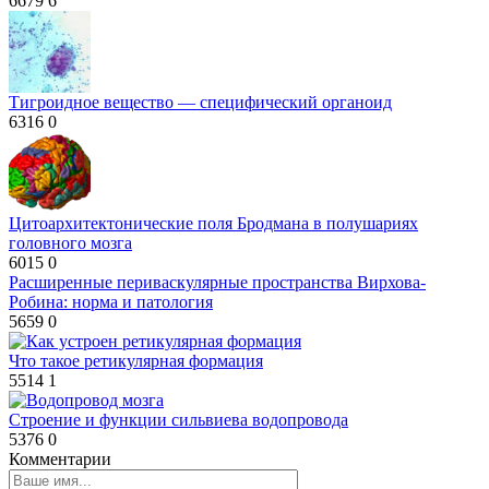
6679
6
Тигроидное вещество — специфический органоид
6316
0
Цитоархитектонические поля Бродмана в полушариях
головного мозга
6015
0
Расширенные периваскулярные пространства Вирхова-
Робина: норма и патология
5659
0
Что такое ретикулярная формация
5514
1
Строение и функции сильвиева водопровода
5376
0
Комментарии